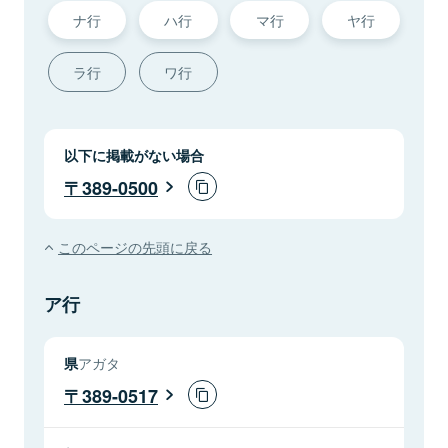
ナ行
ハ行
マ行
ヤ行
ラ行
ワ行
以下に掲載がない場合
389-0500
このページの先頭に戻る
ア行
県
アガタ
389-0517