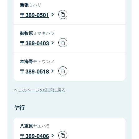
新張
ミハリ
389-0501
御牧原
ミマキハラ
389-0403
本海野
モトウンノ
389-0518
このページの先頭に戻る
ヤ行
八重原
ヤエハラ
389-0406