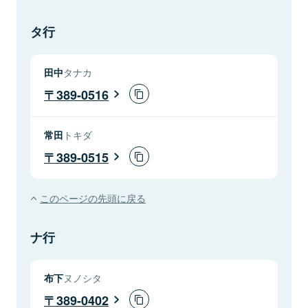
タ行
田中
タナカ
389-0516
常田
トキダ
389-0515
このページの先頭に戻る
ナ行
布下
ヌノシタ
389-0402