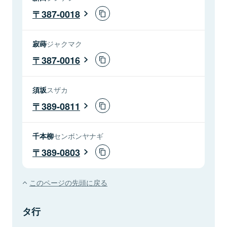
387-0018
寂蒔
ジャクマク
387-0016
須坂
スザカ
389-0811
千本柳
センボンヤナギ
389-0803
このページの先頭に戻る
タ行