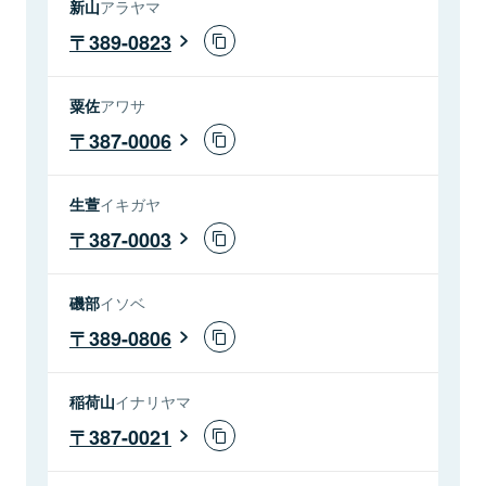
新山
アラヤマ
389-0823
粟佐
アワサ
387-0006
生萱
イキガヤ
387-0003
磯部
イソベ
389-0806
稲荷山
イナリヤマ
387-0021