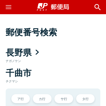
郵便番号検索
長野県
ナガノケン
千曲市
チクマシ
ア行
カ行
サ行
タ行