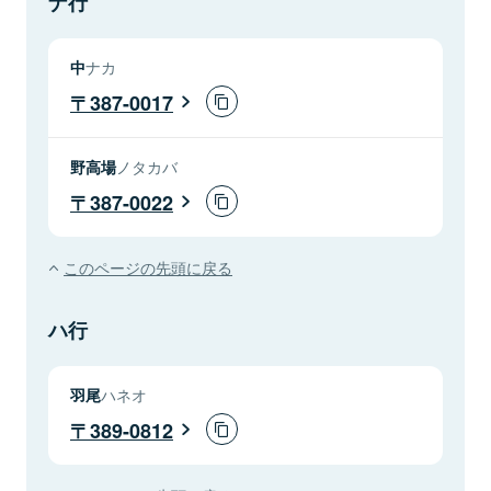
ナ行
中
ナカ
387-0017
野高場
ノタカバ
387-0022
このページの先頭に戻る
ハ行
羽尾
ハネオ
389-0812