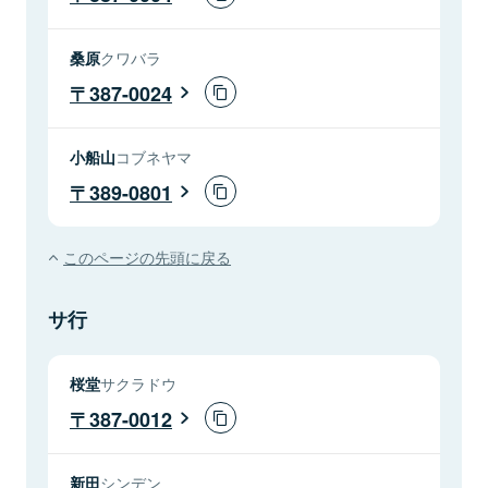
桑原
クワバラ
387-0024
小船山
コブネヤマ
389-0801
このページの先頭に戻る
サ行
桜堂
サクラドウ
387-0012
新田
シンデン