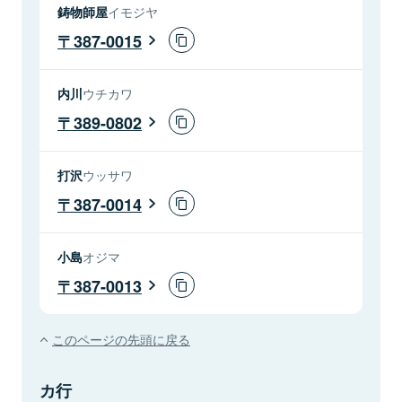
鋳物師屋
イモジヤ
387-0015
内川
ウチカワ
389-0802
打沢
ウッサワ
387-0014
小島
オジマ
387-0013
このページの先頭に戻る
カ行