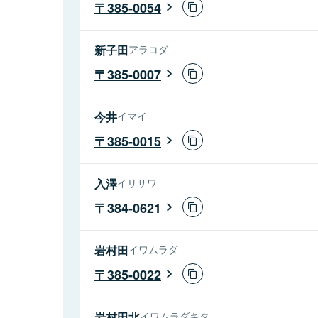
385-0054
新子田
アラコダ
385-0007
今井
イマイ
385-0015
入澤
イリサワ
384-0621
岩村田
イワムラダ
385-0022
岩村田北
イワムラダキタ