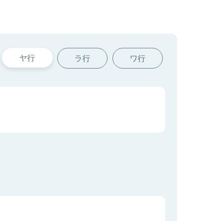
ヤ行
ラ行
ワ行