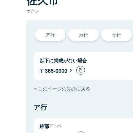
サクシ
ア行
カ行
サ行
以下に掲載がない場合
385-0000
このページの先頭に戻る
ア行
跡部
アトベ