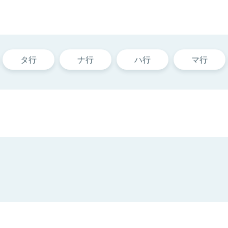
タ行
ナ行
ハ行
マ行