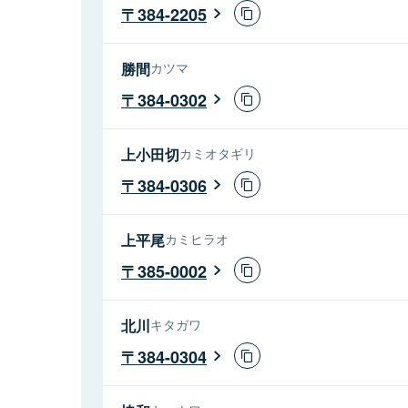
384-2205
勝間
カツマ
384-0302
上小田切
カミオタギリ
384-0306
上平尾
カミヒラオ
385-0002
北川
キタガワ
384-0304