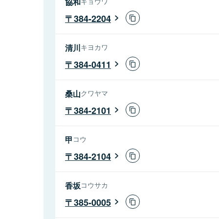
協和
キョウワ
384-2204
清川
キヨカワ
384-0411
桑山
クワヤマ
384-2101
甲
コウ
384-2104
香坂
コウサカ
385-0005