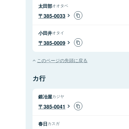
太田部
オオタベ
385-0033
小田井
オタイ
385-0009
このページの先頭に戻る
カ行
鍛冶屋
カジヤ
385-0041
春日
カスガ