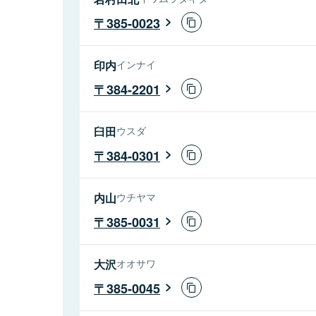
385-0023
印内
インナイ
384-2201
臼田
ウスダ
384-0301
内山
ウチヤマ
385-0031
大沢
オオサワ
385-0045