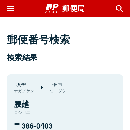
郵便番号検索
検索結果
長野県
上田市
ナガノケン
ウエダシ
腰越
コシゴエ
386-0403