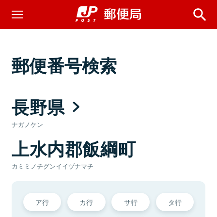
郵便番号検索
長野県
ナガノケン
上水内郡飯綱町
カミミノチグンイイヅナマチ
ア行
カ行
サ行
タ行