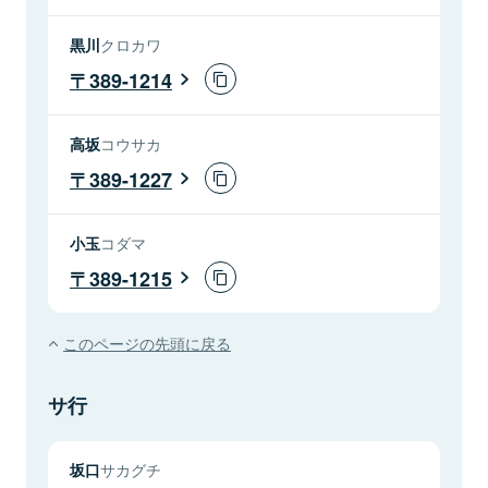
黒川
クロカワ
389-1214
高坂
コウサカ
389-1227
小玉
コダマ
389-1215
このページの先頭に戻る
サ行
坂口
サカグチ