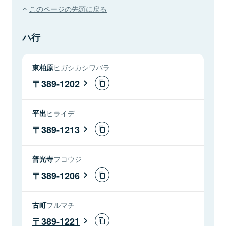
このページの先頭に戻る
ハ行
東柏原
ヒガシカシワバラ
389-1202
平出
ヒライデ
389-1213
普光寺
フコウジ
389-1206
古町
フルマチ
389-1221