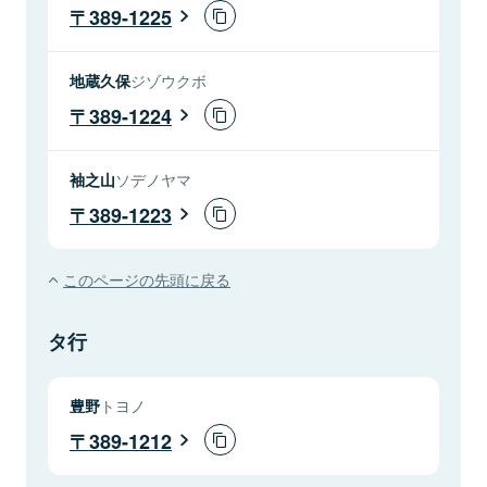
389-1225
地蔵久保
ジゾウクボ
389-1224
袖之山
ソデノヤマ
389-1223
このページの先頭に戻る
タ行
豊野
トヨノ
389-1212