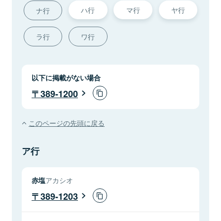
ハ行
マ行
ヤ行
ナ行
ラ行
ワ行
以下に掲載がない場合
389-1200
このページの先頭に戻る
ア行
赤塩
アカシオ
389-1203