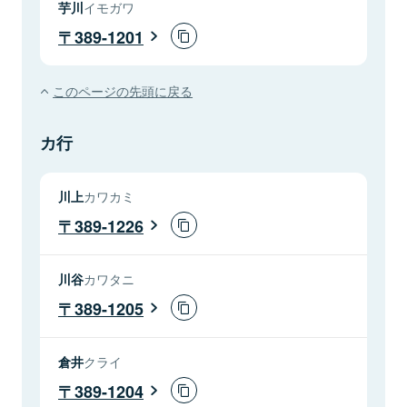
芋川
イモガワ
389-1201
このページの先頭に戻る
カ行
川上
カワカミ
389-1226
川谷
カワタニ
389-1205
倉井
クライ
389-1204