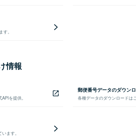
きます。
け情報
郵便番号データのダウンロ
APIを提供。
各種データのダウンロードはこち
ています。