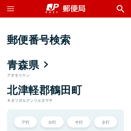
郵便番号検索
青森県
アオモリケン
北津軽郡鶴田町
キタツガルグンツルタマチ
ア行
カ行
サ行
タ行