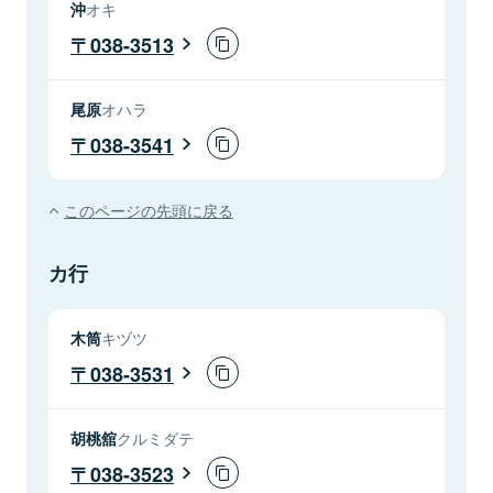
沖
オキ
038-3513
尾原
オハラ
038-3541
このページの先頭に戻る
カ行
木筒
キヅツ
038-3531
胡桃舘
クルミダテ
038-3523