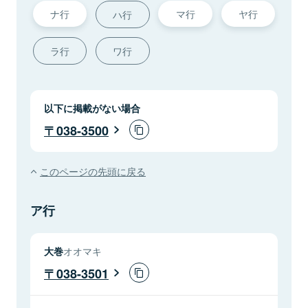
ナ行
マ行
ヤ行
ハ行
ラ行
ワ行
以下に掲載がない場合
038-3500
このページの先頭に戻る
ア行
大巻
オオマキ
038-3501