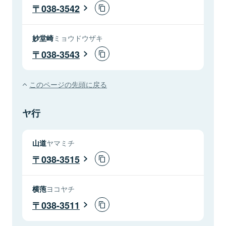
038-3542
妙堂崎
ミョウドウザキ
038-3543
このページの先頭に戻る
ヤ行
山道
ヤマミチ
038-3515
横萢
ヨコヤチ
038-3511