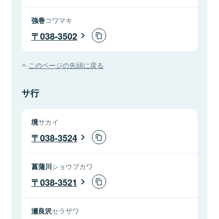
強巻
コワマキ
038-3502
このページの先頭に戻る
サ行
境
サカイ
038-3524
菖蒲川
ショウブカワ
038-3521
瀬良沢
セラザワ