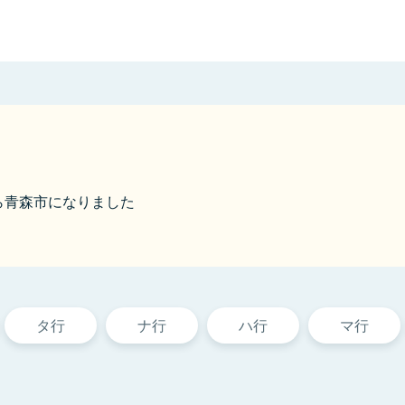
から青森市になりました
タ行
ナ行
ハ行
マ行