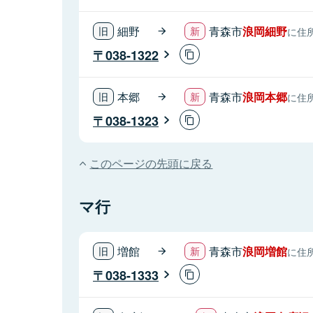
細野
青森市
浪岡細野
に住
038-1322
本郷
青森市
浪岡本郷
に住
038-1323
このページの先頭に戻る
マ行
増館
青森市
浪岡増館
に住
038-1333