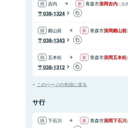
吉内
青森市
浪岡吉内
に住
038-1324
郷山前
青森市
浪岡郷山前
038-1343
五本松
青森市
浪岡五本松
038-1312
このページの先頭に戻る
サ行
下石川
青森市
浪岡下石川