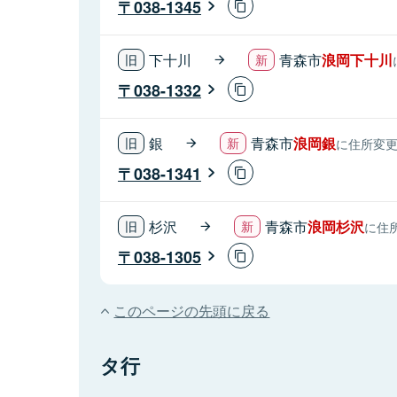
038-1345
下十川
青森市
浪岡下十川
038-1332
銀
青森市
浪岡銀
に住所変
038-1341
杉沢
青森市
浪岡杉沢
に住
038-1305
このページの先頭に戻る
タ行