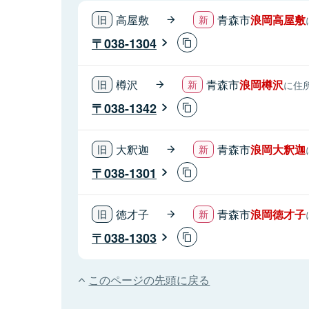
高屋敷
青森市
浪岡高屋敷
038-1304
樽沢
青森市
浪岡樽沢
に住
038-1342
大釈迦
青森市
浪岡大釈迦
038-1301
徳才子
青森市
浪岡徳才子
038-1303
このページの先頭に戻る