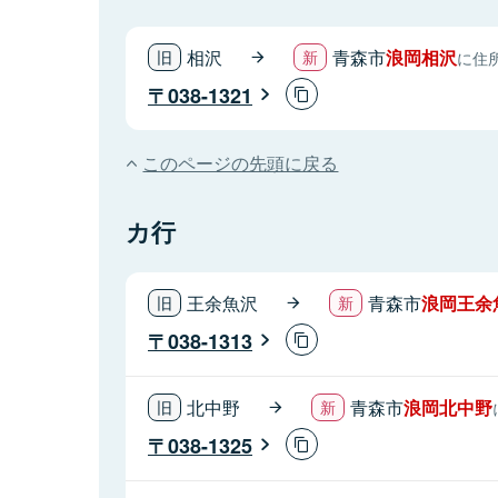
相沢
青森市
浪岡相沢
に住
038-1321
このページの先頭に戻る
カ行
王余魚沢
青森市
浪岡王余
038-1313
北中野
青森市
浪岡北中野
038-1325