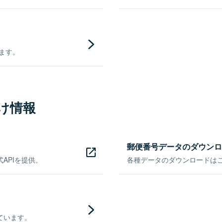
きます。
け情報
郵便番号データのダウンロ
APIを提供。
各種データのダウンロードはこち
ています。