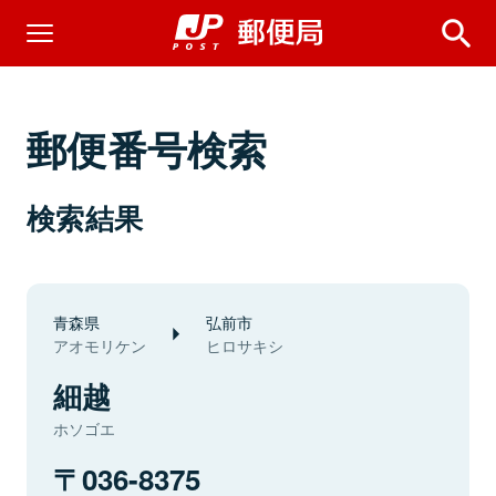
郵便番号検索
検索結果
青森県
弘前市
アオモリケン
ヒロサキシ
細越
ホソゴエ
036-8375