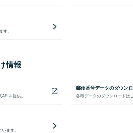
きます。
け情報
郵便番号データのダウンロ
APIを提供。
各種データのダウンロードはこち
ています。