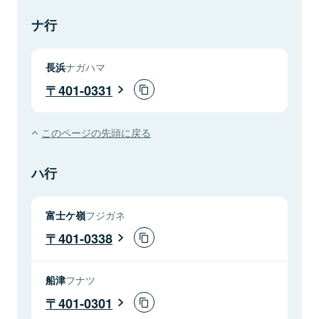
ナ行
長浜
ナガハマ
401-0331
このページの先頭に戻る
ハ行
富士ケ嶺
フジガネ
401-0338
船津
フナツ
401-0301