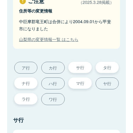
ご注意
（2025.3.28掲載）
住所等の変更情報
中巨摩郡竜王町は合併により2004.09.01から甲斐
市になりました
山梨県の変更情報一覧 はこちら
サ行
タ行
ア行
カ行
ナ行
マ行
ハ行
ヤ行
ラ行
ワ行
サ行