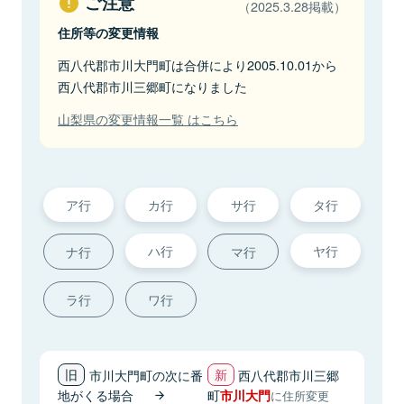
ご注意
（2025.3.28掲載）
住所等の変更情報
西八代郡市川大門町は合併により2005.10.01から
西八代郡市川三郷町になりました
山梨県の変更情報一覧 はこちら
ア行
カ行
サ行
タ行
ハ行
ヤ行
ナ行
マ行
ラ行
ワ行
市川大門町の次に番
西八代郡市川三郷
地がくる場合
町
市川大門
に住所変更