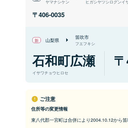
ヤマナシケン
ヒガシヤツシログンイ
406-0035
笛吹市
山梨県
フエフキシ
石和町広瀬
イサワチョウヒロセ
ご注意
住所等の変更情報
東八代郡一宮町は合併により2004.10.12か