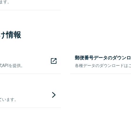
きます。
け情報
郵便番号データのダウンロ
APIを提供。
各種データのダウンロードはこち
ています。