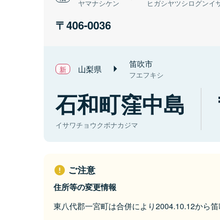
ヤマナシケン
ヒガシヤツシログンイ
406-0036
笛吹市
山梨県
フエフキシ
石和町窪中島
イサワチョウクボナカジマ
ご注意
住所等の変更情報
東八代郡一宮町は合併により2004.10.12か