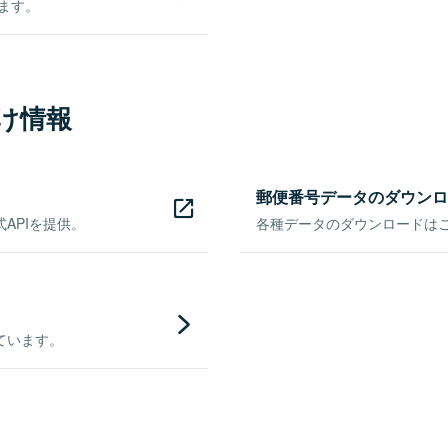
きます。
け情報
郵便番号データのダウンロ
APIを提供。
各種データのダウンロードはこち
ています。