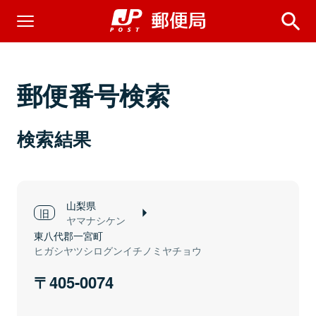
郵便番号検索
検索結果
山梨県
ヤマナシケン
東八代郡一宮町
ヒガシヤツシログンイチノミヤチョウ
405-0074