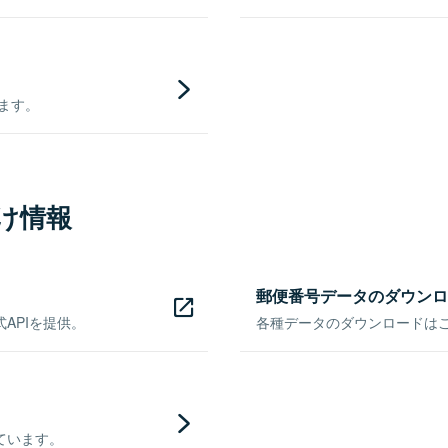
きます。
け情報
郵便番号データのダウンロ
APIを提供。
各種データのダウンロードはこち
ています。