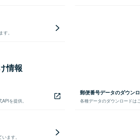
きます。
け情報
郵便番号データのダウンロ
APIを提供。
各種データのダウンロードはこち
ています。