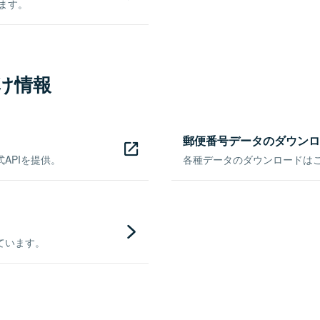
きます。
け情報
郵便番号データのダウンロ
APIを提供。
各種データのダウンロードはこち
ています。