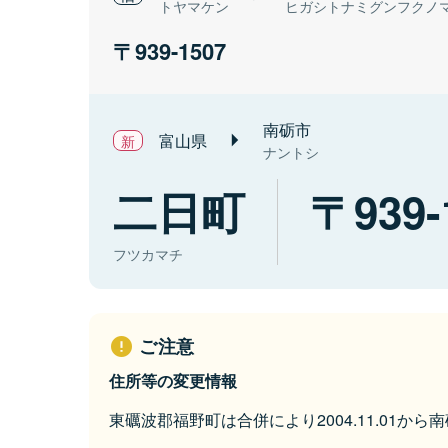
トヤマケン
ヒガシトナミグンフクノ
939-1507
南砺市
富山県
ナントシ
二日町
939-
フツカマチ
ご注意
住所等の変更情報
東礪波郡福野町は合併により2004.11.01か