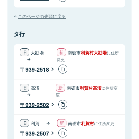
このページの先頭に戻る
タ行
大勘場
南砺市
利賀村大勘場
に住所
変更
939-2518
高沼
南砺市
利賀村高沼
に住所変
更
939-2502
利賀
南砺市
利賀村
に住所変更
939-2507