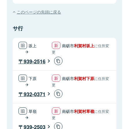
このページの先頭に戻る
サ行
坂上
南砺市
利賀村坂上
に住所変
更
939-2516
下原
南砺市
利賀村下原
に住所変
更
932-0371
草嶺
南砺市
利賀村草嶺
に住所変
更
939-2503