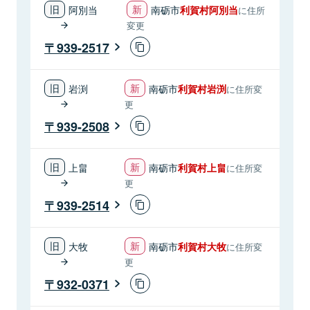
阿別当
南砺市
利賀村阿別当
に住所
変更
939-2517
岩渕
南砺市
利賀村岩渕
に住所変
更
939-2508
上畠
南砺市
利賀村上畠
に住所変
更
939-2514
大牧
南砺市
利賀村大牧
に住所変
更
932-0371