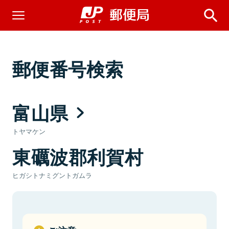
郵便番号検索
富山県
トヤマケン
東礪波郡利賀村
ヒガシトナミグントガムラ