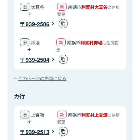
大豆谷
南砺市
利賀村大豆谷
に住所
変更
939-2506
押場
南砺市
利賀村押場
に住所変
更
939-2504
このページの先頭に戻る
カ行
上百瀬
南砺市
利賀村上百瀬
に住所
変更
939-2513