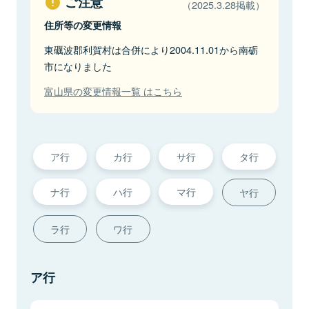
ご注意
（2025.3.28掲載）
住所等の変更情報
東礪波郡利賀村は合併により2004.11.01から南砺
市になりました
富山県の変更情報一覧 はこちら
ア行
カ行
サ行
タ行
ナ行
ハ行
マ行
ヤ行
ラ行
ワ行
ア行