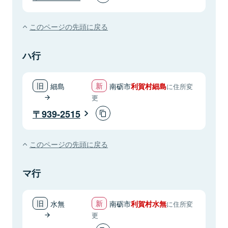
このページの先頭に戻る
ハ行
細島
南砺市
利賀村細島
に住所変
更
939-2515
このページの先頭に戻る
マ行
水無
南砺市
利賀村水無
に住所変
更