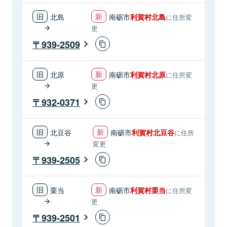
北島
南砺市
利賀村北島
に住所変
更
939-2509
北原
南砺市
利賀村北原
に住所変
更
932-0371
北豆谷
南砺市
利賀村北豆谷
に住所
変更
939-2505
栗当
南砺市
利賀村栗当
に住所変
更
939-2501