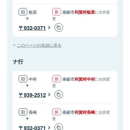
栃原
南砺市
利賀村栃原
に住所変
更
932-0371
このページの先頭に戻る
ナ行
中村
南砺市
利賀村中村
に住所変
更
939-2512
長崎
南砺市
利賀村長崎
に住所変
更
932-0371