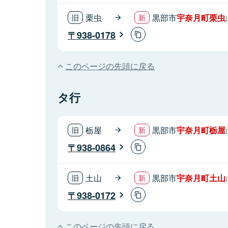
栗虫
黒部市
宇奈月町栗虫
938-0178
このページの先頭に戻る
タ行
栃屋
黒部市
宇奈月町栃屋
938-0864
土山
黒部市
宇奈月町土山
938-0172
このページの先頭に戻る