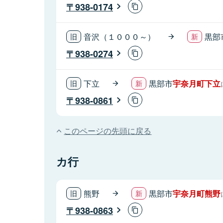
938-0174
音沢（１０００～）
黒部
938-0274
下立
黒部市
宇奈月町下立
938-0861
このページの先頭に戻る
カ行
熊野
黒部市
宇奈月町熊野
938-0863