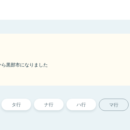
31から黒部市になりました
タ行
ナ行
ハ行
マ行