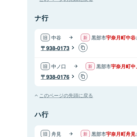
ナ行
中谷
黒部市
宇奈月町中谷
938-0173
中ノ口
黒部市
宇奈月町中
938-0176
このページの先頭に戻る
ハ行
舟見
黒部市
宇奈月町舟見