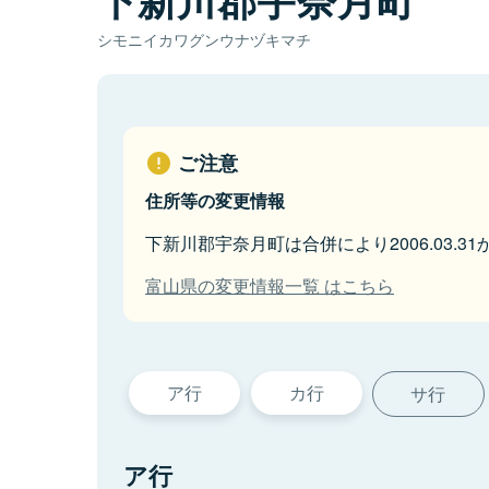
シモニイカワグンウナヅキマチ
ご注意
住所等の変更情報
下新川郡宇奈月町は合併により2006.03.
富山県の変更情報一覧 はこちら
ア行
カ行
サ行
ア行