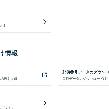
きます。
け情報
郵便番号データのダウンロ
APIを提供。
各種データのダウンロードはこち
ています。