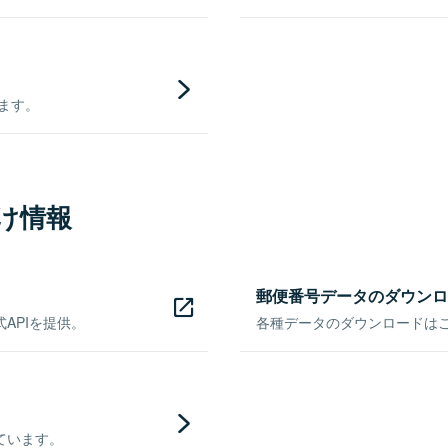
きます。
け情報
郵便番号データのダウンロ
APIを提供。
各種データのダウンロードはこち
ています。