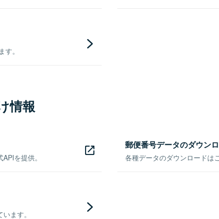
きます。
け情報
郵便番号データのダウンロ
APIを提供。
各種データのダウンロードはこち
ています。