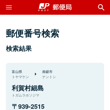
郵便番号検索
検索結果
富山県
南砺市
トヤマケン
ナントシ
利賀村細島
トガムラホソジマ
939-2515