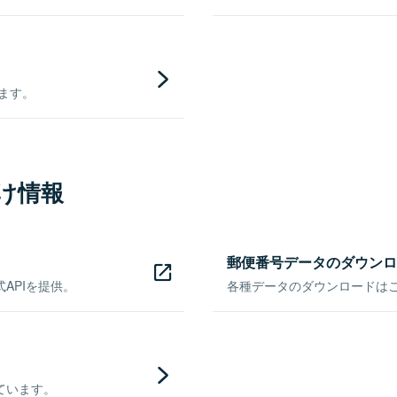
きます。
け情報
郵便番号データのダウンロ
APIを提供。
各種データのダウンロードはこち
ています。