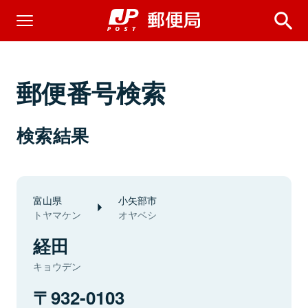
郵便番号検索
検索結果
富山県
小矢部市
トヤマケン
オヤベシ
経田
キョウデン
932-0103