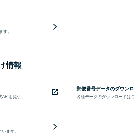
きます。
け情報
郵便番号データのダウンロ
APIを提供。
各種データのダウンロードはこち
ています。