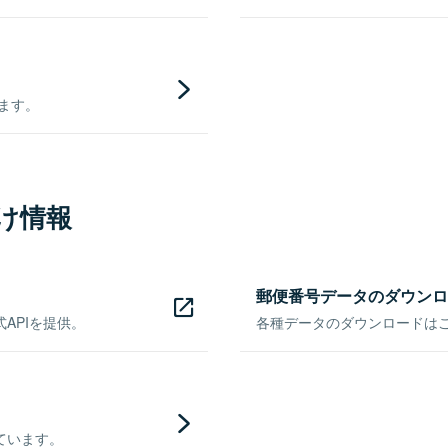
きます。
け情報
郵便番号データのダウンロ
APIを提供。
各種データのダウンロードはこち
ています。