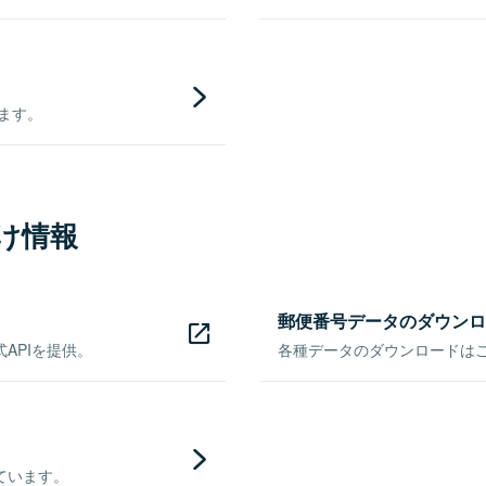
きます。
け情報
郵便番号データのダウンロ
APIを提供。
各種データのダウンロードはこち
ています。