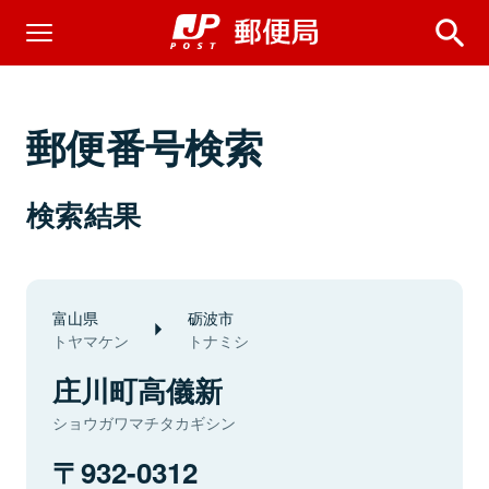
郵便番号検索
検索結果
富山県
砺波市
トヤマケン
トナミシ
庄川町高儀新
ショウガワマチタカギシン
932-0312