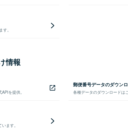
きます。
け情報
郵便番号データのダウンロ
APIを提供。
各種データのダウンロードはこち
ています。