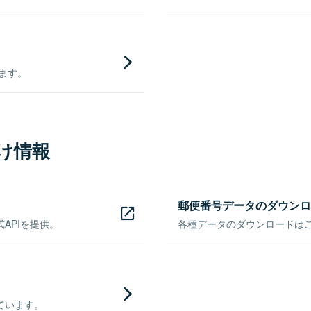
きます。
け情報
郵便番号データのダウンロ
APIを提供。
各種データのダウンロードはこち
ています。