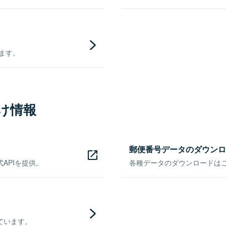
きます。
け情報
郵便番号データのダウンロ
APIを提供。
各種データのダウンロードはこち
ています。