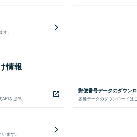
きます。
け情報
郵便番号データのダウンロ
APIを提供。
各種データのダウンロードはこち
ています。