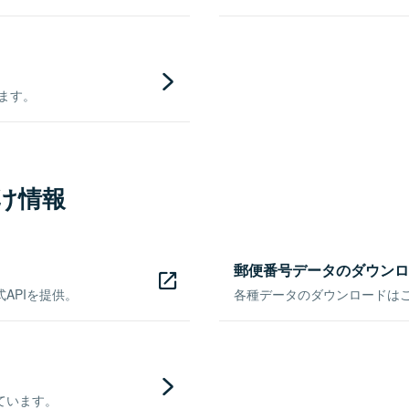
きます。
け情報
郵便番号データのダウンロ
APIを提供。
各種データのダウンロードはこち
ています。