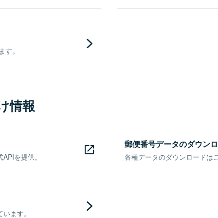
きます。
け情報
郵便番号データのダウンロ
APIを提供。
各種データのダウンロードはこち
ています。