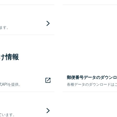
きます。
け情報
郵便番号データのダウンロ
APIを提供。
各種データのダウンロードはこち
ています。