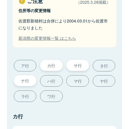
ご注意
（2025.3.28掲載）
住所等の変更情報
佐渡郡新穂村は合併により2004.03.01から佐渡市
になりました
新潟県の変更情報一覧 はこちら
カ行
サ行
ア行
タ行
ナ行
ハ行
マ行
ヤ行
ラ行
ワ行
カ行