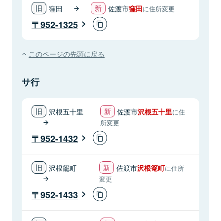
窪田
佐渡市
窪田
に住所変更
952-1325
このページの先頭に戻る
サ行
沢根五十里
佐渡市
沢根五十里
に住
所変更
952-1432
沢根籠町
佐渡市
沢根篭町
に住所
変更
952-1433