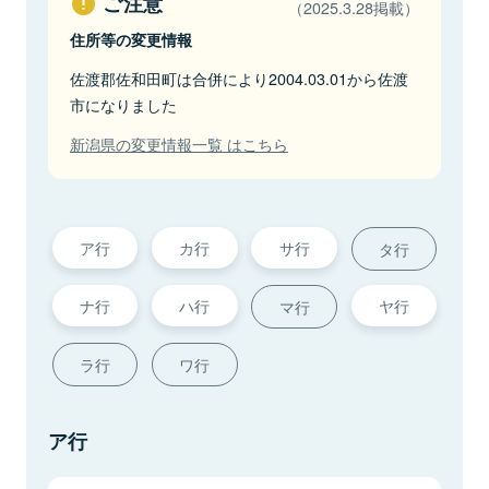
ご注意
（2025.3.28掲載）
住所等の変更情報
佐渡郡佐和田町は合併により2004.03.01から佐渡
市になりました
新潟県の変更情報一覧 はこちら
ア行
カ行
サ行
タ行
ナ行
ハ行
ヤ行
マ行
ラ行
ワ行
ア行