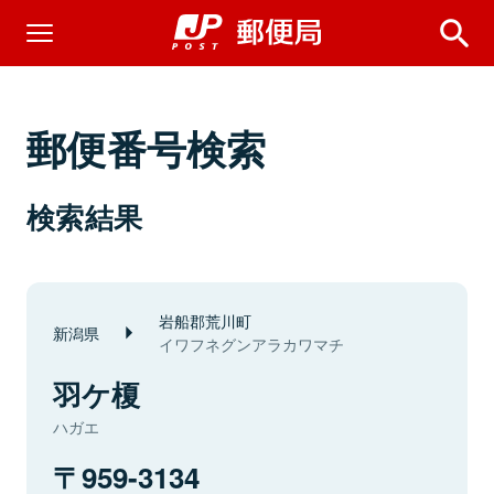
郵便番号検索
検索結果
岩船郡荒川町
新潟県
イワフネグンアラカワマチ
羽ケ榎
ハガエ
959-3134