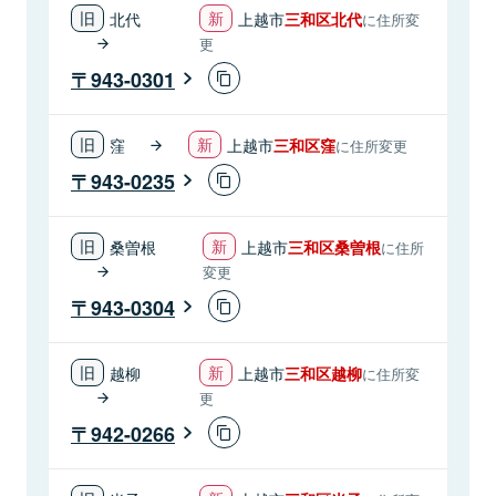
北代
上越市
三和区北代
に住所変
更
943-0301
窪
上越市
三和区窪
に住所変更
943-0235
桑曽根
上越市
三和区桑曽根
に住所
変更
943-0304
越柳
上越市
三和区越柳
に住所変
更
942-0266