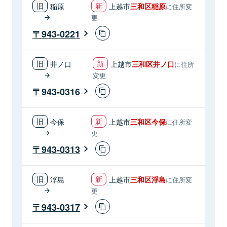
稲原
上越市
三和区稲原
に住所変
更
943-0221
井ノ口
上越市
三和区井ノ口
に住所
変更
943-0316
今保
上越市
三和区今保
に住所変
更
943-0313
浮島
上越市
三和区浮島
に住所変
更
943-0317