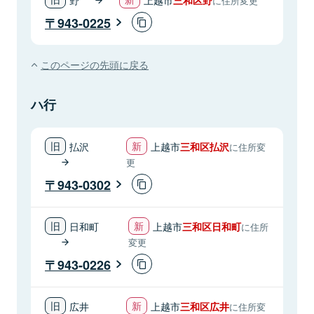
に住所変更
943-0225
このページの先頭に戻る
ハ行
払沢
上越市
三和区払沢
に住所変
更
943-0302
日和町
上越市
三和区日和町
に住所
変更
943-0226
広井
上越市
三和区広井
に住所変