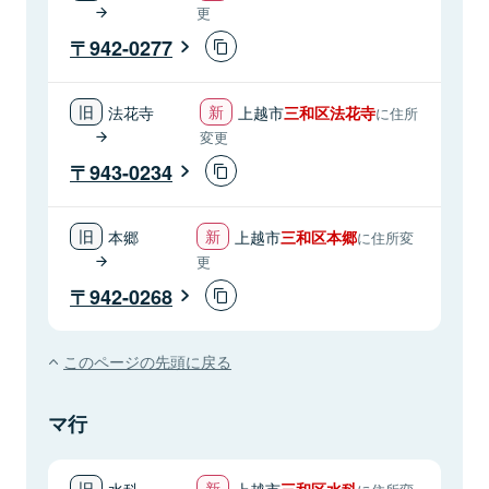
更
942-0277
法花寺
上越市
三和区法花寺
に住所
変更
943-0234
本郷
上越市
三和区本郷
に住所変
更
942-0268
このページの先頭に戻る
マ行
水科
上越市
三和区水科