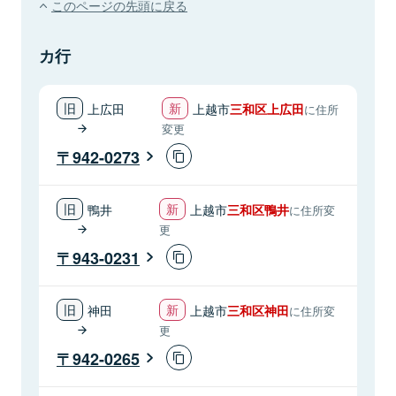
このページの先頭に戻る
カ行
上広田
上越市
三和区上広田
に住所
変更
942-0273
鴨井
上越市
三和区鴨井
に住所変
更
943-0231
神田
上越市
三和区神田
に住所変
更
942-0265