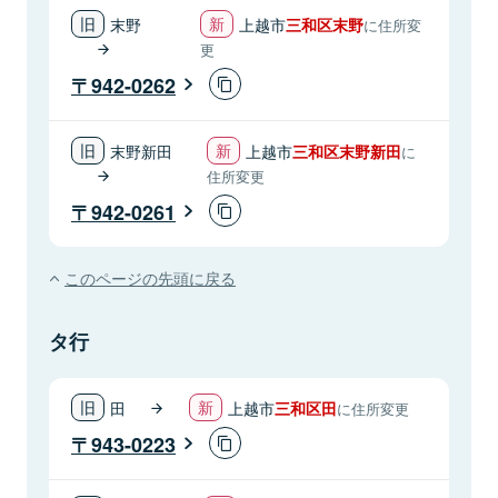
末野
上越市
三和区末野
に住所変
更
942-0262
末野新田
上越市
三和区末野新田
に
住所変更
942-0261
このページの先頭に戻る
タ行
田
上越市
三和区田
に住所変更
943-0223