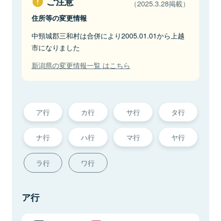
ご注意
（2025.3.28掲載）
住所等の変更情報
中頸城郡三和村は合併により2005.01.01から上越
市になりました
新潟県の変更情報一覧 はこちら
ア行
カ行
サ行
タ行
ナ行
ハ行
マ行
ヤ行
ラ行
ワ行
ア行