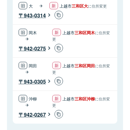
大
上越市
三和区大
に住所変更
943-0314
岡木
上越市
三和区岡木
に住所変
更
942-0275
岡田
上越市
三和区岡田
に住所変
更
943-0305
沖柳
上越市
三和区沖柳
に住所変
更
942-0267