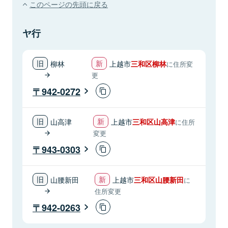
このページの先頭に戻る
ヤ行
柳林
上越市
三和区柳林
に住所変
更
942-0272
山高津
上越市
三和区山高津
に住所
変更
943-0303
山腰新田
上越市
三和区山腰新田
に
住所変更
942-0263