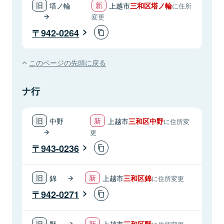
塔ノ輪
上越市
三和区塔ノ輪
に住所
変更
942-0264
このページの先頭に戻る
ナ行
中野
上越市
三和区中野
に住所変
更
943-0236
錦
上越市
三和区錦
に住所変更
942-0271
野
上越市
三和区野