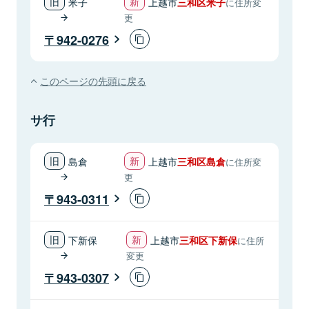
米子
上越市
三和区米子
に住所変
更
942-0276
このページの先頭に戻る
サ行
島倉
上越市
三和区島倉
に住所変
更
943-0311
下新保
上越市
三和区下新保
に住所
変更
943-0307