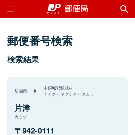
郵便番号検索
検索結果
中頸城郡頸城村
新潟県
ナカクビキグンクビキムラ
片津
カタヅ
942-0111