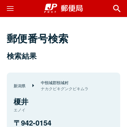
郵便番号検索
検索結果
中頸城郡頸城村
新潟県
ナカクビキグンクビキムラ
榎井
エノイ
942-0154