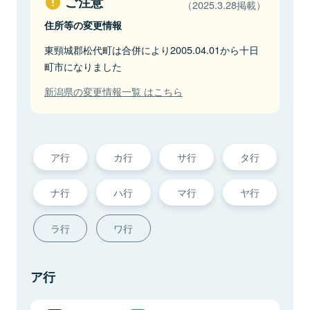
ご注意
（2025.3.28掲載）
住所等の変更情報
東頸城郡松代町は合併により2005.04.01から十日
町市になりました
新潟県の変更情報一覧 はこちら
ア行
カ行
サ行
タ行
ナ行
ハ行
マ行
ヤ行
ラ行
ワ行
ア行