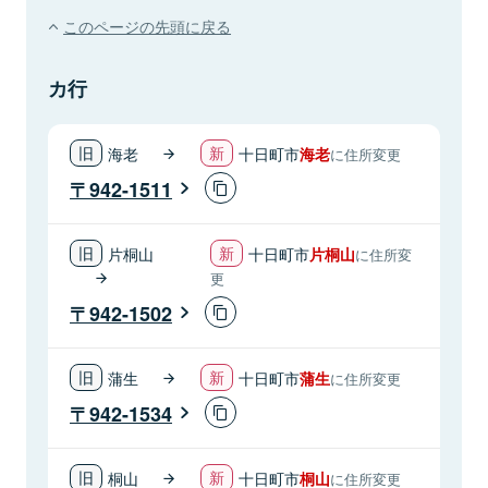
このページの先頭に戻る
カ行
海老
十日町市
海老
に住所変更
942-1511
片桐山
十日町市
片桐山
に住所変
更
942-1502
蒲生
十日町市
蒲生
に住所変更
942-1534
桐山
十日町市
桐山
に住所変更