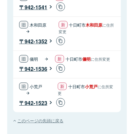
942-1541
木和田原
十日町市
木和田原
に住所
変更
942-1352
儀明
十日町市
儀明
に住所変更
942-1536
小荒戸
十日町市
小荒戸
に住所変
更
942-1523
このページの先頭に戻る