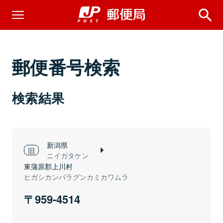
郵便番号検索
検索結果
新潟県
ニイガタケン
東蒲原郡上川村
ヒガシカンバラグンカミカワムラ
959-4514