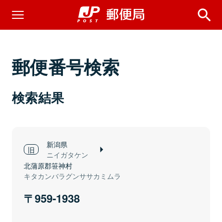
郵便番号検索
検索結果
新潟県
ニイガタケン
北蒲原郡笹神村
キタカンバラグンササカミムラ
959-1938