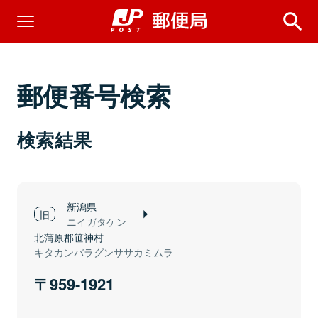
郵便番号検索
検索結果
新潟県
ニイガタケン
北蒲原郡笹神村
キタカンバラグンササカミムラ
959-1921