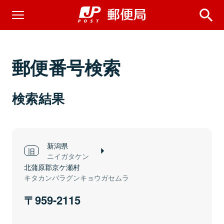
郵便番号検索
検索結果
新潟県
ニイガタケン
北蒲原郡京ケ瀬村
キタカンバラグンキョウガセムラ
959-2115